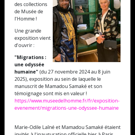
des collections
de Musée de
l'Homme !
Une grande
exposition vient
d'ouvrir :
"Migrations :
une odyssée
humaine"
(du 27 novembre 2024 au 8 juin
2025), exposition au sein de laquelle le
manuscrit de Mamadou Samaké et son
témoignage sont mis en valeur !
https://www.museedelhomme.fr/fr/exposition-
evenement/migrations-une-odyssee-humaine
Marie-Odile Laîné et Mamadou Samaké étaient
invités à l'inauguration officielle hier à Paris.