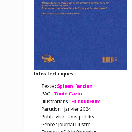
Infos techniques :
Texte :
Spleen l'ancien
PAO :
Tonio Cazin
Illustrations :
HubbubHum
Parution : janvier 2024
Public visé : tous publics
Genre : journal illustré
Format : A5 à la française