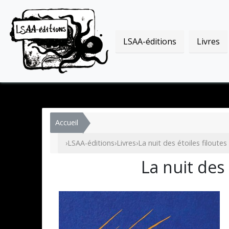
LSAA-éditions
Livres
Accueil
›
LSAA-éditions
›
Livres
›
La nuit des étoiles filoutes
La nuit des 