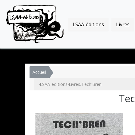
LSAA-éditions
Livres
Accueil
›
LSAA-éditions
›
Livres
›
Tech'Bren
Tec