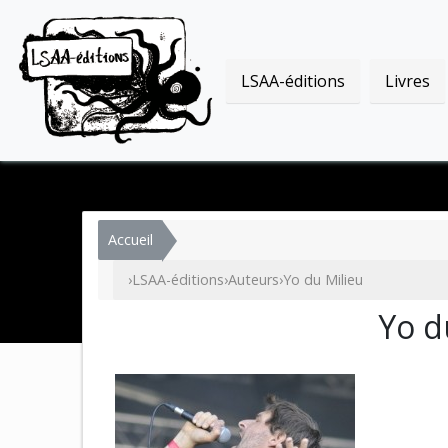
LSAA-éditions
Livres
Accueil
›
LSAA-éditions
›
Auteurs
›
Yo du Milieu
Yo d