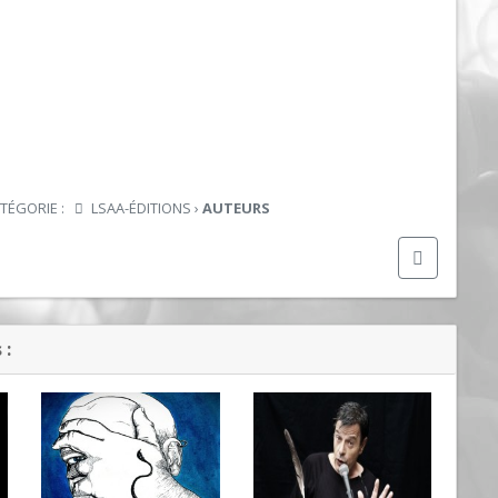
ATÉGORIE :
LSAA-ÉDITIONS
›
AUTEURS
 :