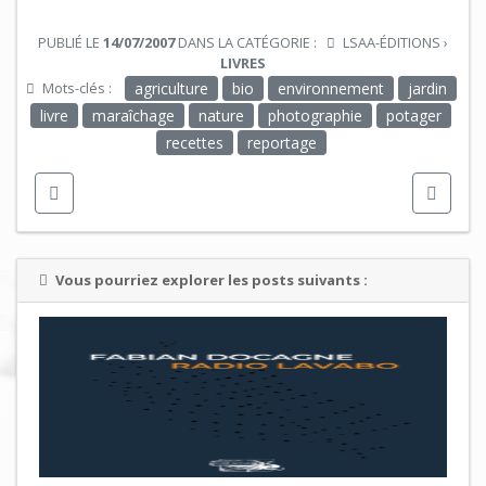
PUBLIÉ LE
14/07/2007
DANS LA CATÉGORIE :
LSAA-ÉDITIONS
›
LIVRES
Mots-clés :
agriculture
bio
environnement
jardin
livre
maraîchage
nature
photographie
potager
recettes
reportage
Vous pourriez explorer les posts suivants :