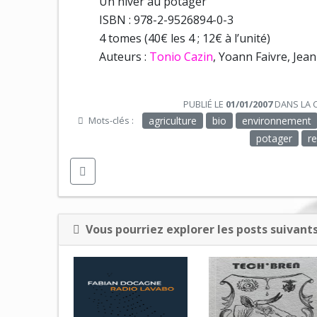
Un hiver au potager
ISBN : 978-2-9526894-0-3
4 tomes (40€ les 4 ; 12€ à l’unité)
Auteurs :
Tonio Cazin
, Yoann Faivre, Jea
PUBLIÉ LE
01/01/2007
DANS LA 
Mots-clés :
agriculture
bio
environnement
potager
r
Vous pourriez explorer les posts suivants