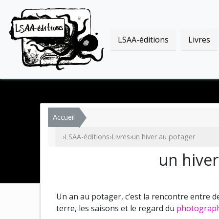
LSAA-éditions
Livres
Accueil
›
LSAA-éditions
›
Livres
›
un hiver au potager
un hiver
Un an au potager, c’est la rencontre entre d
terre, les saisons et le regard du
photograph