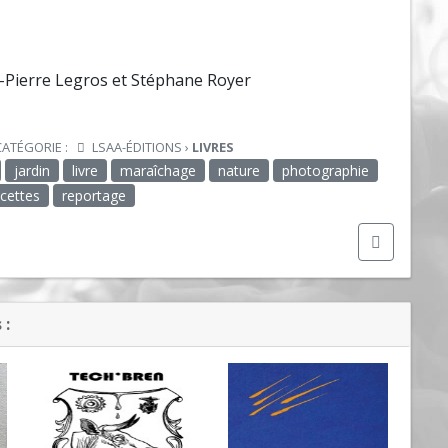
n-Pierre Legros et Stéphane Royer
CATÉGORIE :
LSAA-ÉDITIONS
›
LIVRES
jardin
livre
maraîchage
nature
photographie
ecettes
reportage
 :